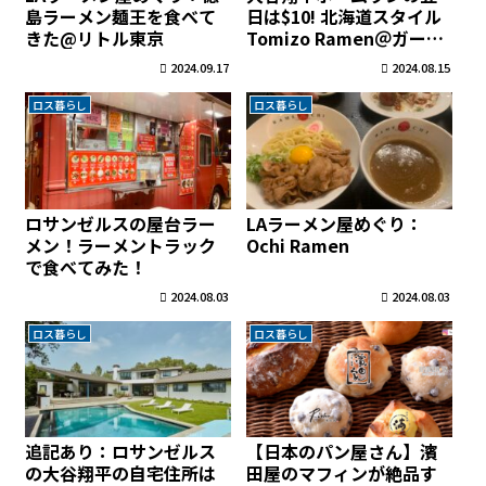
島ラーメン麺王を食べて
日は$10! 北海道スタイル
きた@リトル東京
Tomizo Ramen＠ガーデ
ナ
2024.09.17
2024.08.15
ロス暮らし
ロス暮らし
ロサンゼルスの屋台ラー
LAラーメン屋めぐり：
メン！ラーメントラック
Ochi Ramen
で食べてみた！
2024.08.03
2024.08.03
ロス暮らし
ロス暮らし
追記あり：ロサンゼルス
【日本のパン屋さん】濱
の大谷翔平の自宅住所は
田屋のマフィンが絶品す