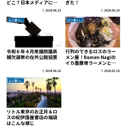
どこ？日本メディアに批
ぎた！
判殺到→大谷売却の意向
2024.06.22
2024.05.10
か？
ロス暮らし
ロス暮らし
令和６年４月衆議院議員
行列のできるロスのラー
補欠選挙の在外公館投票
メン屋！Ramen Nagiの
イカ墨豚骨ラーメンと唐
揚げ美味しすぎた
2024.04.16
2024.03.19
ロス暮らし
リトル東京のお正月＆ロ
スの紀伊国屋書店の福袋
はこんな感じ